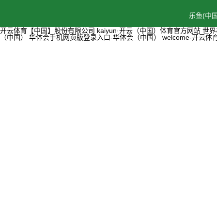
乐鱼(中
开云体育【中国】股份有限公司
kaiyun·开云（中国）体育官方网站
世界
（中国）
华体会手机网页版登录入口-华体会（中国）
welcome-开云体